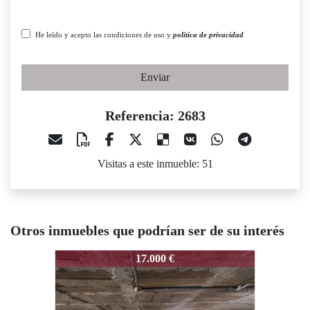
He leído y acepto las condiciones de uso y
política de privacidad
Enviar
Referencia: 2683
Visitas a este inmueble: 51
Otros inmuebles que podrían ser de su interés
2683
2683
2
17.000 €
24.500 €