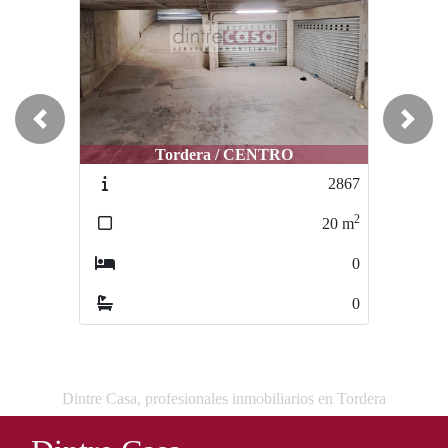
Previous
Next
Tordera / CENTRO
Tordera / centro
2867
2934
2
2
20
m
24
m
0
0
0
0
Dintre Casa, profesionales inmobiliarios en Tordera