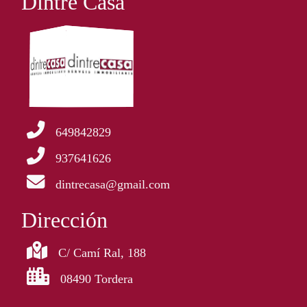
Dintre Casa
649842829
937641626
dintrecasa@gmail.com
Dirección
C/ Camí Ral, 188
08490 Tordera