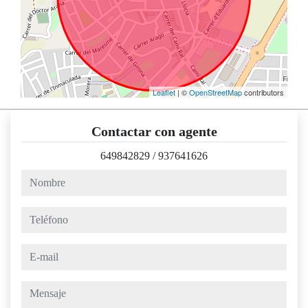
Leaflet
| ©
OpenStreetMap
contributors
Contactar con agente
649842829
/
937641626
nombre
teléfono
e-mail
mensaje