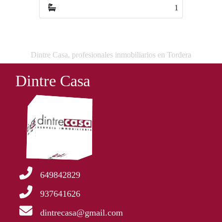
1
1
Dintre Casa, profesionales inmobiliarios en Tordera
Dintre Casa
649842829
937641626
dintrecasa@gmail.com