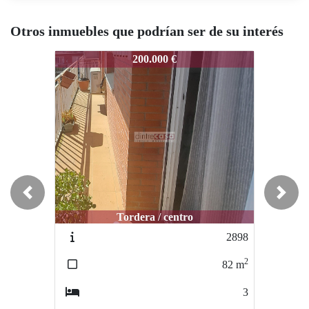
Otros inmuebles que podrían ser de su interés
2664
2664
266
200.000 €
120.000 €
Previous
Next
Tordera / centro
Tordera / centro
2898
2959
2
2
82
m
185
m
3
6