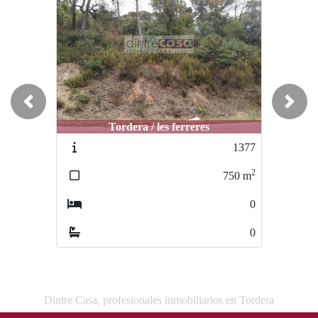
Previous
Next
Tordera / les ferreres
Tordera / centro
1377
2273
2
2
750
m
800
m
0
0
0
0
Dintre Casa, profesionales inmobiliarios en Tordera