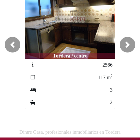
Previous
Next
Tordera / centro
Tordera / centro
2566
2898
2
2
117
m
82
m
3
3
2
1
Dintre Casa, profesionales inmobiliarios en Tordera