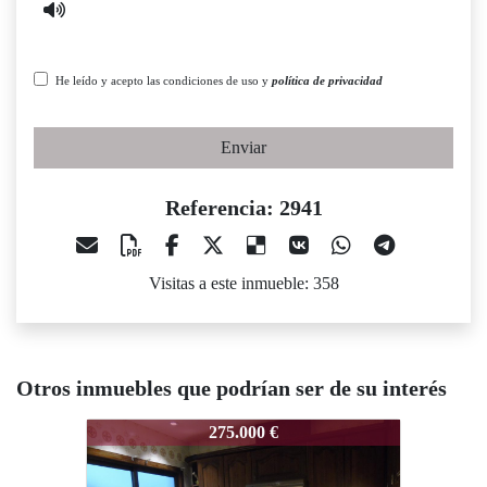
He leído y acepto las condiciones de uso y
política de privacidad
Enviar
Referencia: 2941
Visitas a este inmueble: 358
Otros inmuebles que podrían ser de su interés
941
2941
2941
275.000 €
200.000 €