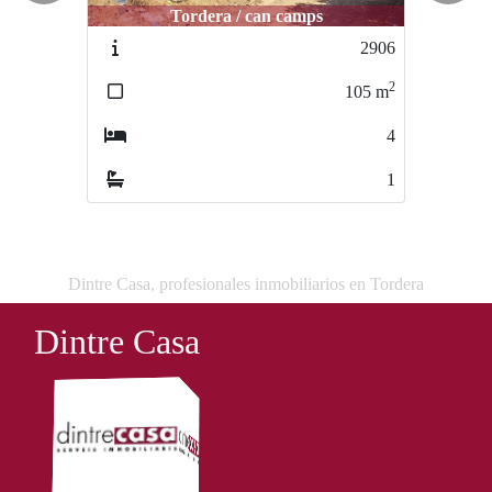
Tordera / can camps
Tordera / centro
2906
2566
2
2
105
m
117
m
4
3
1
2
Dintre Casa, profesionales inmobiliarios en Tordera
Dintre Casa