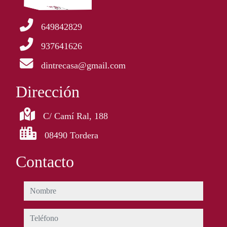
649842829
937641626
dintrecasa@gmail.com
Dirección
C/ Camí Ral, 188
08490 Tordera
Contacto
nombre
teléfono