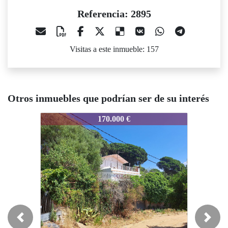
Referencia: 2895
Visitas a este inmueble: 157
Otros inmuebles que podrían ser de su interés
2895
2895
2895
170.000 €
275.000 €
Previous
Next