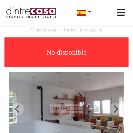
Venta de casa en Tordera, tordera park
No disponible