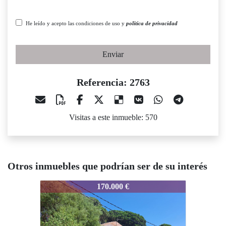
He leído y acepto las condiciones de uso y
política de privacidad
Enviar
Referencia: 2763
Visitas a este inmueble: 570
Otros inmuebles que podrían ser de su interés
2763
2763
170.000 €
275.000 €