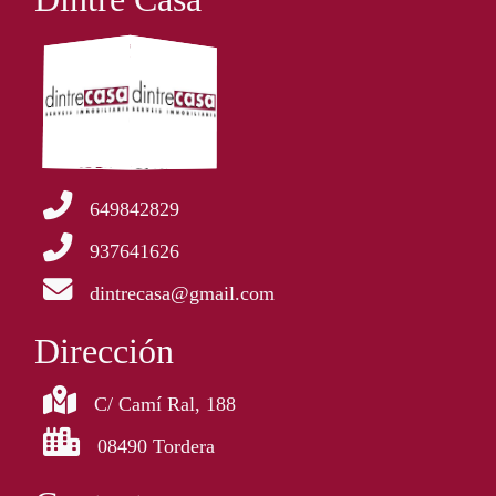
649842829
937641626
dintrecasa@gmail.com
Dirección
C/ Camí Ral, 188
08490 Tordera