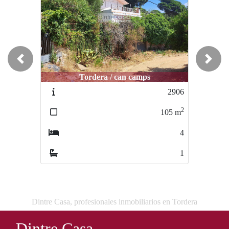
Previous
Next
Tordera / can camps
Tordera / centro
2906
2566
2
2
105
m
117
m
4
3
1
2
Dintre Casa, profesionales inmobiliarios en Tordera
Dintre Casa