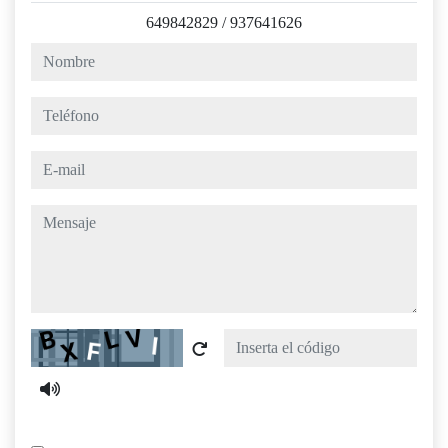
649842829
/
937641626
nombre
teléfono
e-mail
mensaje
Captcha