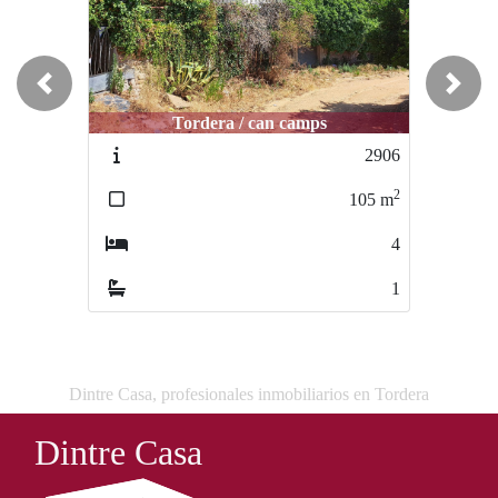
Previous
Next
Tordera / can camps
Tordera / centro
2906
2566
2
2
105
m
117
m
4
3
1
2
Dintre Casa, profesionales inmobiliarios en Tordera
Dintre Casa